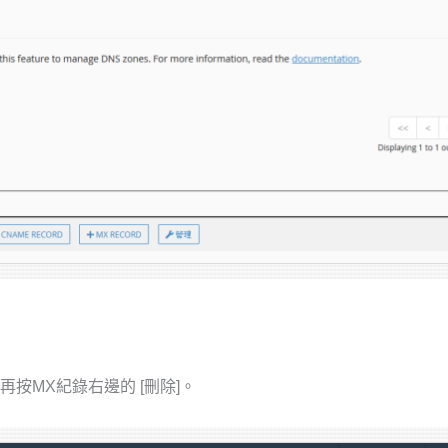
按MX紀錄右邊的 [刪除]。