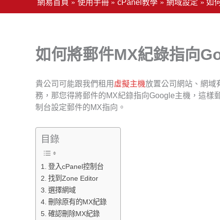
網易首頁
使用手冊
cPanel教學
網域設定
如何
如何將郵件MX紀錄指向Go
貴公司可能跟我們租用
虛擬主機
放置公司網站、網域有指
務，那您得將郵件的MX紀錄指向Google主機，這樣郵
制台設定郵件的MX指向。
目錄
登入cPanel控制台
找到Zone Editor
選擇網域
刪除原有的MX紀錄
確認刪除MX紀錄