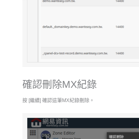
確認刪除MX紀錄
按 [繼續] 確認這筆MX紀錄刪除。