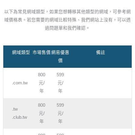
以下為常見網域類型，如果您想轉移其他類型的網域，可參考網
域價格表。若您需要的網域比較特殊、我們網站上沒有，可以透
過問題單和我們確認。
網域類型
市場售價
網易優惠
備註
價
800
599
.com.tw
元/
元/
年
年
800
599
.tw
元/
元/
.club.tw
年
年