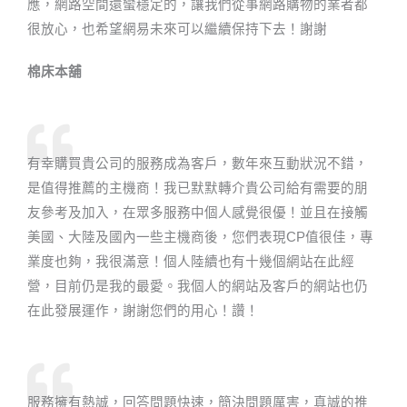
應，網路空間還蠻穩定的，讓我們從事網路購物的業者都
很放心，也希望網易未來可以繼續保持下去！謝謝
棉床本舖
有幸購買貴公司的服務成為客戶，數年來互動狀況不錯，
是值得推薦的主機商！我已默默轉介貴公司給有需要的朋
友參考及加入，在眾多服務中個人感覺很優！並且在接觸
美國、大陸及國內一些主機商後，您們表現CP值很佳，專
業度也夠，我很滿意！個人陸續也有十幾個網站在此經
營，目前仍是我的最愛。我個人的網站及客戶的網站也仍
在此發展運作，謝謝您們的用心！讚！
服務擁有熱誠，回答問題快速，簡決問題厲害，真誠的推