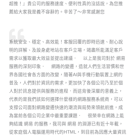
超推！』貴公司的服務速度、便利性真的沒話說，為您推
薦給大家我是義不容辭的。辛苦了～非常感謝您
系統安全、穩定、高效能！客服回覆的即時迅速、耐心說
明的詳解、及設身處地站在客戶立場，竭盡所能滿足客戶
需求以獲取最大效益並提出建議． 以上是我司對於 網易
服務的深刻印象． 網路的變遷，造就人們生活習慣和世
界各國社會各方面的改變，隨著AI與手機行動裝置上網的
普及，人們對於資訊的需求，更加快了各個公司乃至於個
人對於訊息提供與服務的進程．而這背後深層的意義上，
代表的是我們該如何選擇什麼樣的網路服務系統商，可以
支撐公司面對網路變遷快速的潮流與局勢來領航前進，成
為當前各個公司企業中最重要課題． 很榮幸在網路上能
夠結識 網易 的服務，我司與 網易 的淵源已有近十年載，
從家庭個人電腦運用時代的HTML，到目前為因應大量資訊