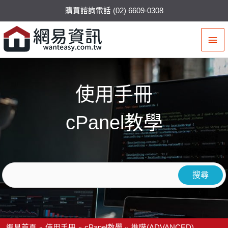
購買諮詢電話 (02) 6609-0308
主
要
選
使用手冊
單
cPanel教學
網易首頁
使用手冊
cPanel教學
進階(ADVANCED)