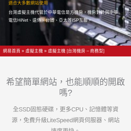
適合大多數網站使用
台灣虛擬主機代管於中華電信是方機房，機房對外與中華
電信HiNet、遠傳、台固、亞太等ISP互聯。
網易首頁
虛擬主機
虛擬主機 [台灣機房 – 商務型]
希望簡單網站，也能順順的開啟
嗎?
全SSD固態硬碟，更多CPU、記憶體等資
源，免費升級LiteSpeed網頁伺服器、網站
速度更快。