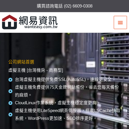
購買諮詢電話 (02) 6609-0308
主
要
選
單
公司網站首選
虛擬主機 [台灣機房 - 商務型]
台灣虛擬主機提供免費SSL(AutoSSL)，連線更安全。
虛擬主機免費提供75天金牌網站備份，省去您每天備份
的麻煩。
CloudLinux作業系統，虛擬主機穩定度更高。
虛擬主機使用LiteSpeed網頁伺服器，搭載LSCache快取
系統，WordPress更加速、SEO排序更好。