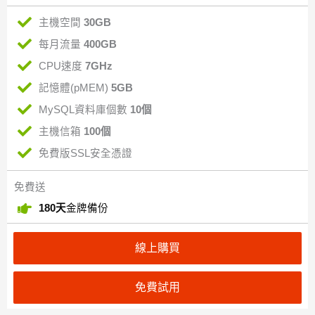
主機空間
30GB
每月流量
400GB
CPU速度
7GHz
記憶體(pMEM)
5GB
MySQL資料庫個數
10個
主機信箱
100個
免費版SSL安全憑證
免費送
180天
金牌備份
線上購買
免費試用