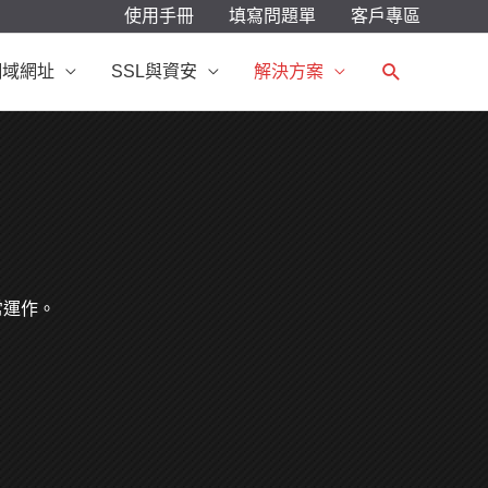
使用手冊
填寫問題單
客戶專區
搜
網域網址
SSL與資安
解決方案
尋
常運作。