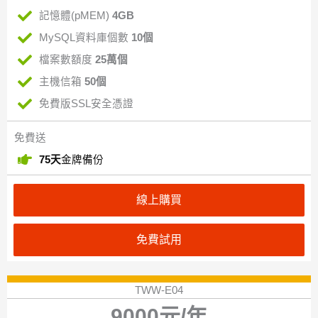
記憶體(pMEM)
4GB
MySQL資料庫個數
10個
檔案數額度
25萬個
主機信箱
50個
免費版SSL安全憑證
免費送
75天
金牌備份
線上購買
免費試用
TWW-E04
9000元/年