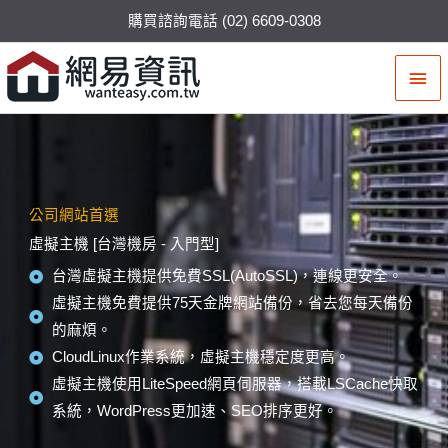
購買諮詢電話 (02) 6609-0308
主
要
選
單
公司網站首選
虛擬主機 [台灣機房 - 入門型]
台灣虛擬主機提供免費SSL(AutoSSL)，連線更安全。
虛擬主機免費提供75天金牌網站備份，省去您每天備份
的麻煩。
CloudLinux作業系統，虛擬主機穩定度更高。
虛擬主機使用LiteSpeed網頁伺服器，搭載LSCache快取
系統，WordPress更加速、SEO排序更好。