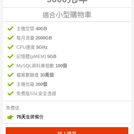
小型購物車
適合
主機空間
40GB
每月流量
2000GB
CPU速度
5GHz
記憶體(pMEM)
5GB
MySQL資料庫個數
100個
檔案數額度
30萬個
主機信箱
200個
免費版SSL安全憑證
免費送
75天
金牌備份
線上購買