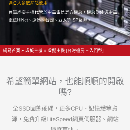
適合大多數網站使用
台灣虛擬主機代管於中華電信是方機房，機房對外與中華
電信HiNet、遠傳、台固、亞太等ISP互聯。
網易首頁
虛擬主機
虛擬主機 [台灣機房 – 入門型]
希望簡單網站，也能順順的開啟
嗎?
全SSD固態硬碟，更多CPU、記憶體等資
源，免費升級LiteSpeed網頁伺服器、網站
速度更快。