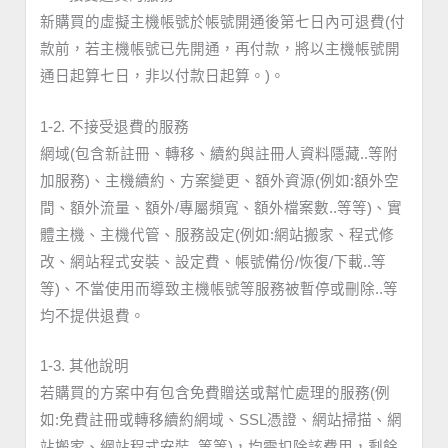
新購買的虛擬主機帳號於帳號開通後第七日內可退費(付
款前，若主機帳號已先開通，再付款，將以主機帳號開
通日起算七日，非以付款日起算。)。
1-2. 不接受退費的服務
網域(包含新註冊、轉移、續約與註冊人資料隱藏..等附
加服務)、主機續約、方案變更、額外資源(例如:額外空
間、額外流量、額外/專屬頻寬、額外檔案數..等等)、實
體主機、主機代管、服務設定(例如:網站搬家、程式修
改、網站程式安裝、設定費、帳號備份/恢復/下載..等
等)、不當使用而導致主機帳號等服務被暫停或刪除..等
均不提供退費。
1-3. 其他說明
若購買的方案中有包含免費贈送或幫忙處理的服務(例
如:免費註冊或轉移續約網域、SSL憑證、網站掃描、網
站搬家、網站程式安裝..等等)，均需扣除該費用，剩餘