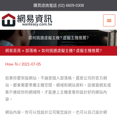
購買諮詢電話 (02) 6609-0308
主
要
選
如何挑選虛擬主機? 虛擬主機推薦?
單
網易首頁
部落格
如何挑選虛擬主機? 虛擬主機推薦?
How-To
/
2021-07-05
如果你要架設網站，不論是個人部落格，還是公司的官方網
站，都會需要準備主機空間、網域和網站資料，這樣當網友或
客戶連結你的網域時，才能連上主機查看你設計好的網站內
容。
網站內容，你可以找設計公司幫您設計，也可以自己設計網