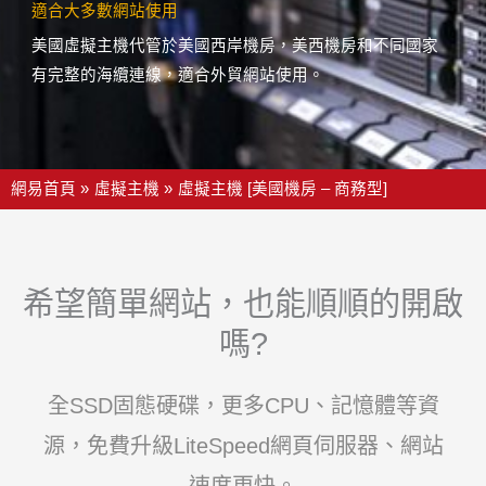
適合大多數網站使用
美國虛擬主機代管於美國西岸機房，美西機房和不同國家
有完整的海纜連線，適合外貿網站使用。
網易首頁
虛擬主機
虛擬主機 [美國機房 – 商務型]
希望簡單網站，也能順順的開啟
嗎?
全SSD固態硬碟，更多CPU、記憶體等資
源，免費升級LiteSpeed網頁伺服器、網站
速度更快。