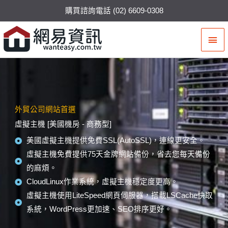
購買諮詢電話 (02) 6609-0308
主
要
選
單
外貿公司網站首選
虛擬主機 [美國機房 - 商務型]
美國虛擬主機提供免費SSL(AutoSSL)，連線更安全。
虛擬主機免費提供75天金牌網站備份，省去您每天備份
的麻煩。
CloudLinux作業系統，虛擬主機穩定度更高。
虛擬主機使用LiteSpeed網頁伺服器，搭載LSCache快取
系統，WordPress更加速、SEO排序更好。