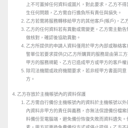
上不可蓋掉任何資料或圖片，對此要求，乙方不得
生任何問題，乙方需自行擔負所有責任與損失。
乙方若需將服務轉移給甲方的其他客戶(帳戶)，
乙方的任何資料若有異動或需變更，乙方需主動告
做核對，確認後協助異動。
乙方所提供的申請人資料僅用於甲方內部或聯絡客
警單位若要求提供(2)乙方所購買的服務是由第三方
甲方的服務規範、乙方已造成甲方或甲方的客戶權益
除司法機關或政府機關要求，若非經甲方書面同意
方。
4. 乙方存放於主機帳號內的資料保護
乙方需自行備份主機帳號內的資料於主機帳號以外
內資料非甲方的責任與義務，亦無法保證備份檔案
料備份至電腦端，避免備份恢復失敗而資料遺失。
素，甲方可更換免費備份方式或停止提供，乙方不