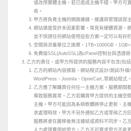
或改用實體主機，若已造成主機不穩，甲方可
收。
甲方將負責主機的網路連線、維護與管理該部
網站速度受許多因素影響，常見有硬體資源、網
並不保證任何網站使用這些方案一定可以有好
空間與流量單位之換算，1TB=1000GB，1GB=1
免費版SSL(AutoSSL)為cPanel控制台
乙方的責任，或甲方所提供的服務內容不包含(包括
乙方的網站內容撰寫、網站程式設計/測試/升級
WordPress、Joomla、OpneCart..等網站程式
乙方應了解購買任何任一主機方案，服務期間
導致服務異常。乙方若購買甲方提供的主機空間，
主機。甲方可能因為系統軟體將停止更新、主機
求處理時效，甲方不另外通知乙方或等候乙方回
服務將會在搬移後無法連結或資料不同步。乙
人力處理費用給甲方。乙方不可要求甲方不能