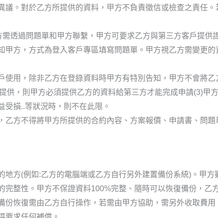
異議。對於乙方所提供的資料，甲方不負責徵信或檢查之責任。
乙方需透過問題單和甲方聯繫，甲方可要求乙方與第三方客戶提供
知甲方，方式為登入客戶專區填寫問題單。甲方視乙方需變更的
戶使用，除非乙方在登錄資料時甲方有特別告知，甲方不會將乙方
提供，則甲方必須提供乙方的資料給第三方才能完成申請(3)甲方
受損..等狀況時，則不在此限。
，乙方不得將甲方所提供的合約內容、方案報價、申請書、問題單
的地方(例如:乙方的電腦端或乙方自行另外建置備份系統)。甲
的完整性。甲方不保證資料100%完整、隨時可以恢復備份，乙
備份恢復需由乙方自行操作，若需由甲方協助，需另外收取費用。
得要求任何補償。