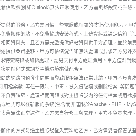
信軟體(例如Outlook)無法正常使用，乙方需調整設定或升
提供的服務，乙方需具備一些電腦或相關的技術/使用能力，甲
免費搬移網站、不免費協助安裝程式、上傳資料或設定信箱..等
、相同資料夾，且乙方需完整提供網站資料供甲方處理，並於購
拒絕提供免費搬移，甲方可依情況告知無法處理或要求乙方另外
乙方要求特定時段或加快處理，需另支付甲方處理費用。甲方僅針對
修復網站程式或調整主機環境來做配合。
機間的網路問題發生問題而導致服務無法正常連結，甲方不負責
可用檔案數..等任一限制、中毒、被入侵破壞或刪除檔案..等問
方不負責確認、處理相關問題或對主機帳號內的任何檔案或用途
程式可以在新版的系統(包含而非僅限於Apache、PHP、My
本太舊無法正常運作，乙方需自行修正與處理，甲方不負責處理
子郵件的方式發送主機帳號登入資料給乙方，乙方需妥善保管該