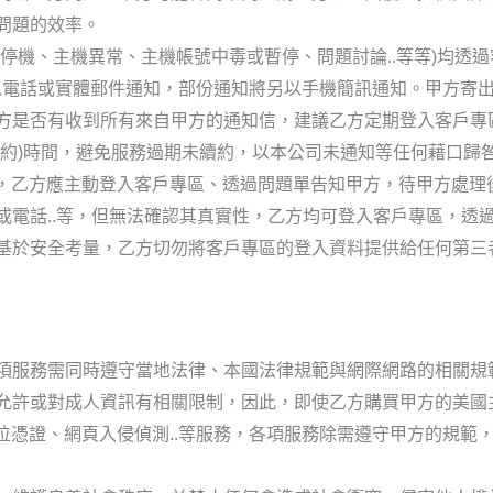
問題的效率。
停機、主機異常、主機帳號中毒或暫停、問題討論..等等)均透
外以電話或實體郵件通知，部份通知將另以手機簡訊通知。甲方寄
方是否有收到所有來自甲方的通知信，建議乙方定期登入客戶專
續約)時間，避免服務過期未續約，以本公司未通知等任何藉口歸
絡資料，乙方應主動登入客戶專區、透過問題單告知甲方，待甲方處
或電話..等，但無法確認其真實性，乙方均可登入客戶專區，透
基於安全考量，乙方切勿將客戶專區的登入資料提供給任何第三
項服務需同時遵守當地法律、本國法律規範與網際網路的相關規
允許或對成人資訊有相關限制，因此，即使乙方購買甲方的美國
位憑證、網頁入侵偵測..等服務，各項服務除需遵守甲方的規範