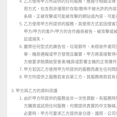
乙方使用甲方所提供的任何服務，應遵守相關法律
用方式，包含而非僅限於存取/散佈不被允許的內容(
系統、正被攻擊或可能被攻擊的網站或內容、可能
乙方使用甲方所提供的服務，其使用方式若因侵害
甲方/甲方的客戶/甲方的合作廠商被告、被攻擊或
訟或損失。
嚴禁任何型式的廣告信、垃圾郵件、未經收件者同
舉、機房通報或甲方發現且屬實，甲方將直接暫停
方被要求賠償給受害者/機房或影響主機的正常運作
甲方若因乙方使用甲方所提供的服務而產生任何問
甲方所提供之服務若來自第三方，其服務條款若有
3. 甲方與乙方的資料保護
由於甲方所提供的服務並非一次性買斷，有服務時
方購買或試用任何服務，均需提供真實的中文聯絡人
必要時，甲方可要求乙方提供身分證、護照、公司