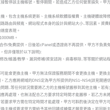
直接暫停該主機帳號，暫停期間，若造成乙方任何營業損失，甲
主機，包含主機系統更新、主機系統軟體版權費、主機硬體故障
路路由與頻寬、網站程式本身的設計與網站大小..等因素。資
的速度表現。
000MB。
與憑證商合作/免費提供，日後若cPanel或憑證商不再提供，甲方不負
，但非僅限於以下說明):
/修改/維護/教學、漏洞修補/資安諮詢、病毒移除..等等關於網
。
都可能會更換主機，甲方無法保證服務期間不會更換主機。更換
乙方應將網域的DNS定為甲方所提供的NS1~NS4(詳見開通
問題..等任何狀況需要將乙方的主機帳號搬移到其他主機。若
應再處理，也無法配合乙方要求特定時間才能搬移，若乙方未將DN
方若要求甲方需在特定時間才能處理，甲方可斟酌後決定在甲方
更換主機或要求甲方需給予其他回饋或補償才願意更換。若因新