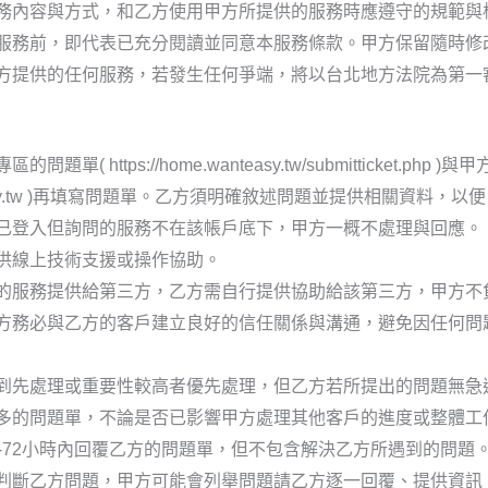
務內容與方式，和乙方使用甲方所提供的服務時應遵守的規範與
服務前，即代表已充分閱讀並同意本服務條款。甲方保留隨時修改
方提供的任何服務，若發生任何爭端，將以台北地方法院為第一
https://home.wanteasy.tw/submitticket.
wanteasy.tw )再填寫問題單。乙方須明確敘述問題並提供相關資
已登入但詢問的服務不在該帳戶底下，甲方一概不處理與回應。
供線上技術支援或操作協助。
的服務提供給第三方，乙方需自行提供協助給該第三方，甲方不
方務必與乙方的客戶建立良好的信任關係與溝通，避免因任何問
到先處理或重要性較高者優先處理，但乙方若所提出的問題無急
多的問題單，不論是否已影響甲方處理其他客戶的進度或整體工
-72小時內回覆乙方的問題單，但不包含解決乙方所遇到的問題
判斷乙方問題，甲方可能會列舉問題請乙方逐一回覆、提供資訊