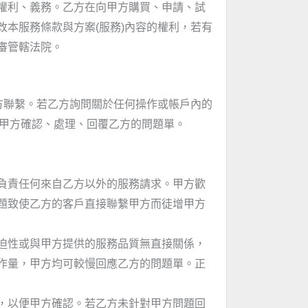
權利、義務。乙方在向甲方購買、申請、試
本服務條款與方案(服務)內容的權利，若有
審管轄法院。
php )與甲方聯繫。若乙方詢問關於任何操作或帳戶內的
料，以便甲方確認、處理、回覆乙方的問題單。
負責任何來自乙方以外的服務請求。甲方歡
題致使乙方的客戶直接聯繫甲方而徒增甲方
迫性或與甲方提供的服務品質無直接關係，
作量，甲方均可較慢回應乙方的問題單。正
。
，以便甲方確認。若乙方未針對甲方問題回