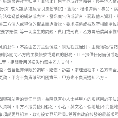
、維護良善社會秩序，並禁止任何會造成社會衝突、侵害他人權
例如:成人訊息/違反善良風俗/偷拍、盜版、槍砲彈藥、毒品、病毒
有法律疑義的網站或內容、發送廣告信或留言、竊取他人資料、私
第三方個人或單位的權益而遭訴訟、要求賠償或被政府相關單位
被要求賠償..等一切產生的問題、費用或刑責，乙方需賠償與承擔
意的郵件，不論由乙方主動發送、網站程式漏洞、主機帳號/信
/刪除/關閉乙方的主機帳號或購買的服務，且不提供任何備份或
..等，相關費用與損失均需由乙方支付。
題，包含但非僅限於調解、賠償、訴訟，處理過程中，乙方需全
更動，甲方不負責確認相關資訊，甲方也不負責通知乙方。
間與架站者的責任問題，為降低有心人士將甲方的服務用於不法
資料，甲方不接受使用假名、小名、英文名、假地址(不完整地址
事項變更登記表、政府設立登記證書..等等由政府核發的最新版