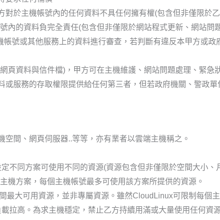
方對於主機帳號內的任何資料不具任何擁有權(包含但非僅限於
號內的資料負完全責任(包含但非僅限於網站程式更新、網站問題
主機帳號或其他服務上的資料進行審查，若判斷有違反本甲方或
於網頁資料與信件檔)，甲方可在主機維護、網站問題處理、緊急
料或服務的存取權限提供給任何第三者，但若政府機關、警政單
空間、網頁伺服器..等等，亦有業者以雲端主機稱之。
定不同方案可使用不同的資源(資源包含但非僅限於空間大小、
不同主機方案，每個主機帳號最多可使用該方案所提供的資源。
間最大可用資源，並非專屬資源。雖然CloudLinux可限制
負載拉高。為求主機穩定，禁止乙方持續用滿或大量使用任何資