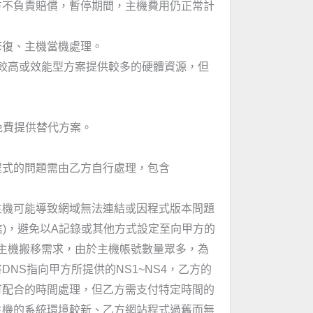
方不負責賠償，暫停期間，主機費用仍正常計
修復、主機當機處理。
費較高或效能型方案提供較多的硬體資源，但
責免費提供替代方案。
站程式的問題需由乙方自行處理，包含
主機可能導致網域無法連結或因程式版本問題
信)，避免以A記錄或其他方式設定至向甲方的
有主機搬移需求，由於主機帳號數量眾多，為
S指向甲方所提供的NS1~NS4，乙方的
可配合的時間處理，但乙方需支付特定時間的
主機的系統環境較新、乙方網站程式過舊而無