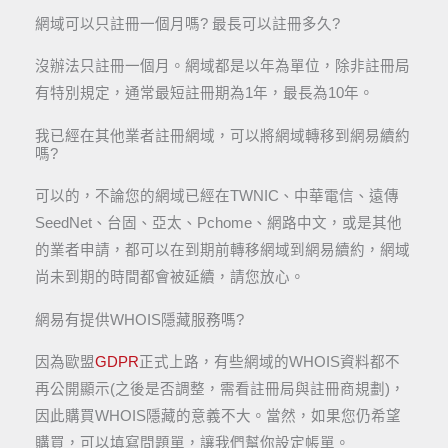
網域可以只註冊一個月嗎? 最長可以註冊多久?
沒辦法只註冊一個月。網域都是以年為單位，除非註冊局
有特別規定，通常最短註冊期為1年，最長為10年。
我已經在其他業者註冊網域，可以將網域轉移到網易續約
嗎?
可以的，不論您的網域已經在TWNIC、中華電信、遠傳
SeedNet、台固、亞太、Pchome、網路中文，或是其他
的業者申請，都可以在到期前轉移網域到網易續約，網域
尚未到期的時間都會被延續，請您放心。
網易有提供WHOIS隱藏服務嗎?
因為歐盟
GDPR
正式上路，有些網域的WHOIS資料都不
再公開顯示(之後是否調整，需看註冊局與註冊商規劃)，
因此購買WHOIS隱藏的意義不大。當然，如果您仍希望
購買，可以填寫問題單，讓我們幫你設定帳單。