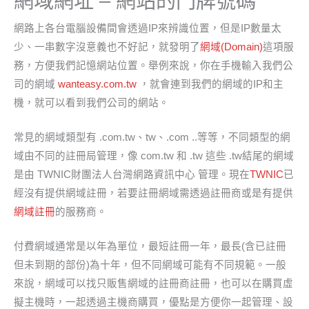
網域網址 – 網站的門牌號碼
網路上各台電腦設備間會透過IP來辨識位置，但是IP數量太
少、一串數字沒意義也不好記，就發明了
網域(Domain)
這項服
務，方便我們記憶網站位置。舉例來說，你在手機輸入我們公
司的網域
wanteasy.com.tw
，就會連到我們的網域的IP和主
機，就可以看到我們公司的網站。
常見的網域類型有 .com.tw、tw、.com ..等等，不同類型的網
域由不同的註冊局管理，像 com.tw 和 .tw 這些 .tw結尾的網域
是由 TWNIC財團法人台灣網路資訊中心 管理。現在
TWNIC
已
經沒有提供網域註冊，若要註冊網域需透過註冊商或是有提供
網域註冊
的服務商。
付費網域通常是以年為單位，最短註冊一年，最長(含已註冊
但未到期的部份)為十年，但不同網域可能有不同規範。一般
來說，網域可以找只販售網域的註冊商註冊，也可以在購買虛
擬主機時，一起透過主機商購買，優點是方便你一起管理、設