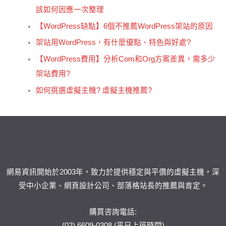
該如何因應一次整理
【WordPress缺點】6個不推薦WordPress架站的原因
架站用WordPress，有什麼優點、特色與好處?
【WordPress費用】分析Com和Org方案差異，需多少
架站費用?
如何挑選虛擬主機? 虛擬主機推薦?
網易資訊開始於2003年，致力於提供穩定與平價的虛擬主機，深
受中小企業、網頁設計公司、部落格站長的推薦與肯定。
購買咨詢電話:
(02) 6609-0308 (平日上班時間)