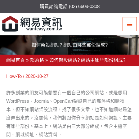
購買諮詢電話 (02) 6609-0308
主
要
選
如何架設網站? 網站由哪些部份組成?
單
網易首頁
部落格
如何架設網站? 網站由哪些部份組成?
How-To
/
2020-10-27
許多創業的朋友可能想要有一個自己的公司網站，或是想用
WordPress、Joomla、OpenCart架設自己的部落格和購物
車，但不知網站架設流程，找了很多文章，也不知道網站是怎
麼弄出來的。沒關係，我們將跟你分享網站是如何架設、主要
有哪些部份。基本上，網站是由三大部分組成，包含主機空
間、網域網址、網站資料。