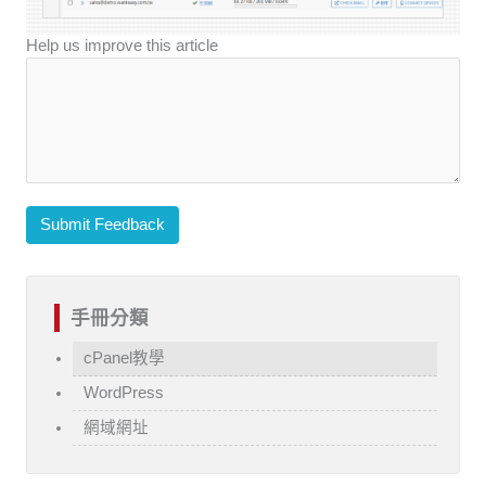
Help us improve this article
Submit Feedback
手冊分類
cPanel教學
WordPress
網域網址