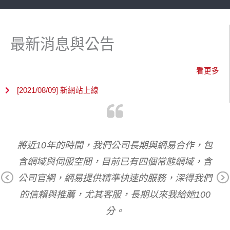
最新消息與公告
看更多
[2021/08/09] 新網站上線
題，
將近10年的時間，我們公司長期與網易合作，包
網
網
含網域與伺服空間，目前已有四個常態網域，含
很
公司官網，網易提供精準快速的服務，深得我們
網
Pr
Ne
的信賴與推薦，尤其客服，長期以來我給她100
ev
xt
分。
io
us