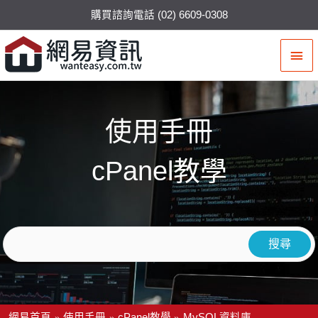
購買諮詢電話 (02) 6609-0308
主
要
選
使用手冊
單
cPanel教學
網易首頁
使用手冊
cPanel教學
MySQL資料庫