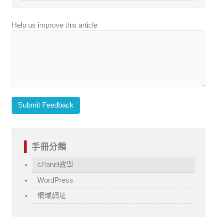
Help us improve this article
Submit Feedback
手冊分類
cPanel教學
WordPress
網域網址