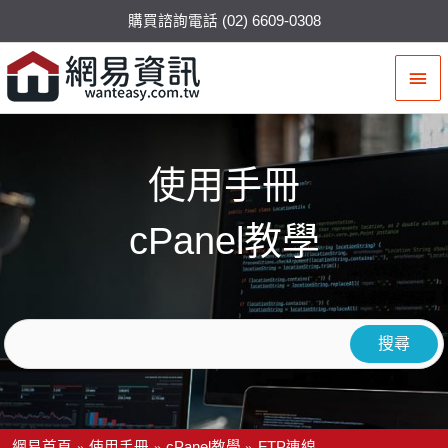
購買諮詢電話 (02) 6609-0308
主
要
選
使用手冊
單
cPanel教學
網易首頁
使用手冊
cPanel教學
FTP連線