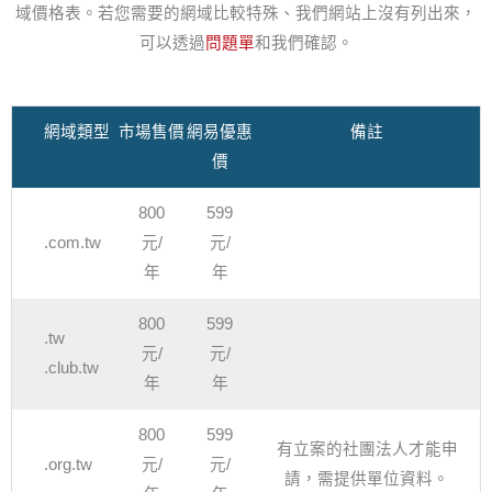
域價格表。若您需要的網域比較特殊、我們網站上沒有列出來，
可以透過
問題單
和我們確認。
網域類型
市場售價
網易優惠
備註
價
800
599
.com.tw
元/
元/
年
年
800
599
.tw
元/
元/
.club.tw
年
年
800
599
有立案的社團法人才能申
.org.tw
元/
元/
請，需提供單位資料。