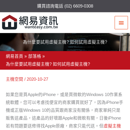
購買諮詢電話 (02) 6609-0308
主
要
選
為什麼要試用虛擬主機? 如何試用虛擬主機?
單
網易首頁
部落格
為什麼要試用虛擬主機? 如何試用虛擬主機?
主機空間
/
2020-10-27
如果您是買Apple的iPhone，或是買微軟的Windows 10作業系
統軟體，您可以考慮找便宜的商家購買就好了，因為iPhone手
機或正版Windows 10的品質跟商家沒有關係，商家單純只是
販售這產品，這產品的好壞跟Apple和微軟有關，日後iPhone
若有問題要送修得找Apple原廠，商家只能代送。但
虛擬主機